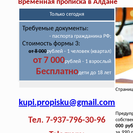
Временная прописка в Алдане
Только сегодня
Требуемые документы:
- паспорта гражданина РФ;
Стоимость формы 3:
от 8 000
рублей - 1 человек (квартал)
от 7 000
рублей - 1 взрослый
Бесплатно
дети до 18 лет
Страниц
kupi.propisku@gmail.com
Предуп
Тел. 7-937-796-30-96
собстве
000 руб
за 990 