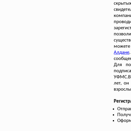
скрытых
свидет
компан
проводи
зареги
позвол
существ
можете
Алдане
сообщен
Для по
подписа
УФМС.В 
лет, о
взрослы
Регист
Отпра
Получ
Оформ