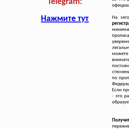
Telegram:
официал
Нажмите тут
На сег
регист
минима
пропис
уверен
легальн
можете 
внимат
постоя
стеснен
по проп
Федерац
Если пр
- это р
образуе
Получи
пережив